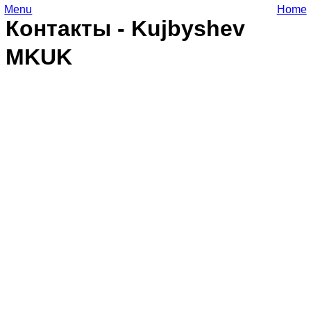
Menu
Home
Контакты - Kujbyshev
MKUK